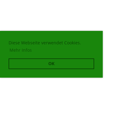
Diese Webseite verwendet Cookies.
Mehr Infos
OK
© Shinrin-Yoku Dachverband Schweiz
Erstellt mit ClubDesk Vereinssoftware