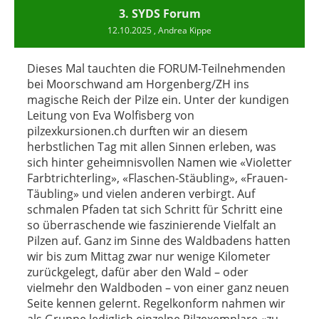
3. SYDS Forum
12.10.2025
, Andrea Kippe
Dieses Mal tauchten die FORUM-Teilnehmenden
bei Moorschwand am Horgenberg/ZH ins
magische Reich der Pilze ein. Unter der kundigen
Leitung von Eva Wolfisberg von
pilzexkursionen.ch durften wir an diesem
herbstlichen Tag mit allen Sinnen erleben, was
sich hinter geheimnisvollen Namen wie «Violetter
Farbtrichterling», «Flaschen-Stäubling», «Frauen-
Täubling» und vielen anderen verbirgt. Auf
schmalen Pfaden tat sich Schritt für Schritt eine
so überraschende wie faszinierende Vielfalt an
Pilzen auf. Ganz im Sinne des Waldbadens hatten
wir bis zum Mittag zwar nur wenige Kilometer
zurückgelegt, dafür aber den Wald – oder
vielmehr den Waldboden – von einer ganz neuen
Seite kennen gelernt. Regelkonform nahmen wir
als Gruppe lediglich einzelne Pilzexemplare «zu