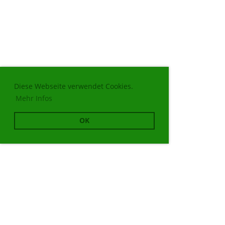
Diese Webseite verwendet Cookies.
Mehr Infos
OK
© Shinrin-Yoku Dachverband Schweiz