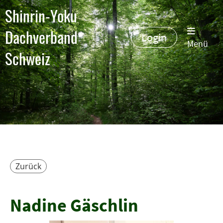
Shinrin-Yoku
Dachverband
Login
Menü
Schweiz
Zurück
Nadine Gäschlin