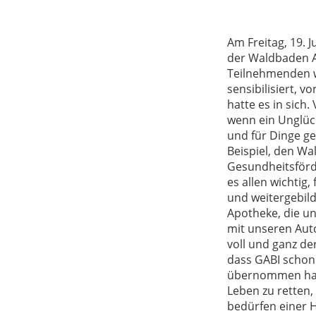
Am Freitag, 19. 
der Waldbaden Ak
Teilnehmenden w
sensibilisiert, 
hatte es in sich.
wenn ein Unglück
und für Dinge ge
Beispiel, den Wa
Gesundheitsförde
es allen wichtig,
und weitergebilde
Apotheke, die un
mit unseren Auto
voll und ganz de
dass GABI schon 
übernommen hatt
Leben zu retten,
bedürfen einer H