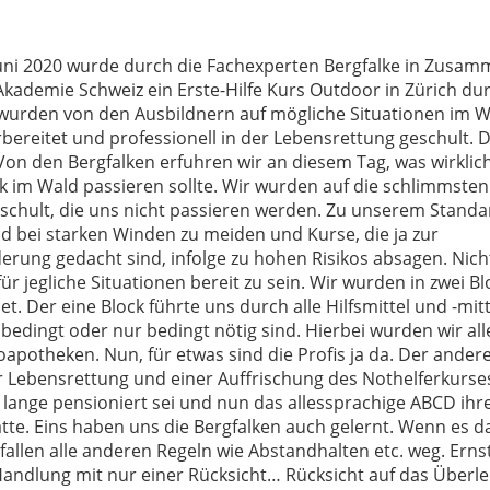
Juni 2020 wurde durch die Fachexperten Bergfalke in Zusam
ademie Schweiz ein Erste-Hilfe Kurs Outdoor in Zürich dur
urden von den Ausbildnern auf mögliche Situationen im W
vorbereitet und professionell in der Lebensrettung geschult.
 Von den Bergfalken erfuhren wir an diesem Tag, was wirklich 
 im Wald passieren sollte. Wir wurden auf die schlimmsten 
schult, die uns nicht passieren werden. Zu unserem Standa
ld bei starken Winden zu meiden und Kurse, die ja zur
rung gedacht sind, infolge zu hohen Risikos absagen. Nicht
 für jegliche Situationen bereit zu sein. Wir wurden in zwei Bl
t. Der eine Block führte uns durch alle Hilfsmittel und -mit
bedingt oder nur bedingt nötig sind. Hierbei wurden wir alle
apotheken. Nun, für etwas sind die Profis ja da. Der andere
r Lebensrettung und einer Auffrischung des Nothelferkurses.
lange pensioniert sei und nun das allessprachige ABCD ihre
e. Eins haben uns die Bergfalken auch gelernt. Wenn es d
 fallen alle anderen Regeln wie Abstandhalten etc. weg. Erns
andlung mit nur einer Rücksicht… Rücksicht auf das Überle