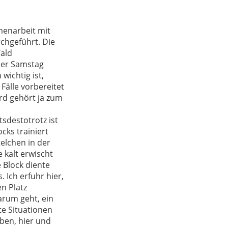
menarbeit mit
chgeführt. Die
ald
 Der Samstag
wichtig ist,
Fälle vorbereitet
rd gehört ja zum
sdestotrotz ist
ocks trainiert
telchen in der
 kalt erwischt
 Block diente
 Ich erfuhr hier,
n Platz
arum geht, ein
te Situationen
ben, hier und