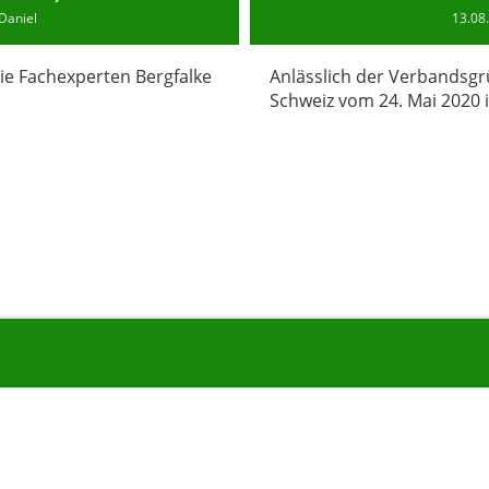
Daniel
13.08
die Fachexperten Bergfalke
Anlässlich der Verbandsg
Schweiz vom 24. Mai 2020 i
© Shinrin-Yoku Dachverband Schweiz