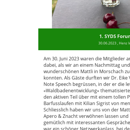
1. SYDS For
30.06.2023
, Henz I
Am 30. Juni 2023 waren die Mitglieder 
dabei, als wir an einem Nachmittag un
wunderschönen Mattli in Morschach 
konnten. Als Gäste durften wir Dr. Eike
Note Speech begrüssen, in der er die le
«Waldbadenentwicklung» thematisierte 
den aktiven Teil über mit einem toll
Barfusslaufen mit Kilian Sigrist von 
Schliesslich haben wir uns von der Matt
Apero & Znacht verwöhnen lassen und
gemütlich mit interessanten Gespräche
war ein schöner Netzwerkanlass, bei de