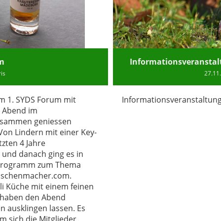
um
Informationsveranstal
ris
27.11
am 1. SYDS Forum mit
Informationsveranstaltung
d Abend im
zusammen geniessen
 Von Lindern mit einer Key-
tzten 4 Jahre
und danach ging es in
en Programm zum Thema
menschenmacher.com.
li Küche mit einem feinen
 haben den Abend
n ausklingen lassen. Es
m sich die Mitglieder