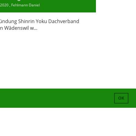
.2020
, Fehlmann Daniel
ründung Shinrin Yoku Dachverband
n Wädenswil w...
OK
Impressum und Datenschutz