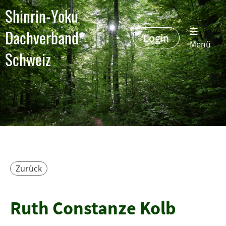
Shinrin-Yoku
Dachverband
Login
Menü
Schweiz
Zurück
Ruth Constanze Kolb