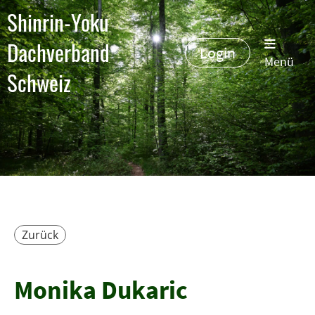
Shinrin-Yoku
Dachverband
Login
Menü
Schweiz
Zurück
Monika Dukaric