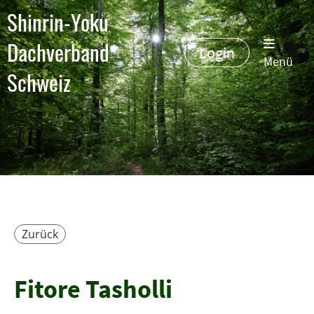
Shinrin-Yoku
Dachverband
Login
Menü
Schweiz
Zurück
Fitore Tasholli