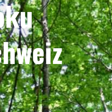
oku
chweiz