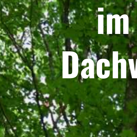
im
Dachv