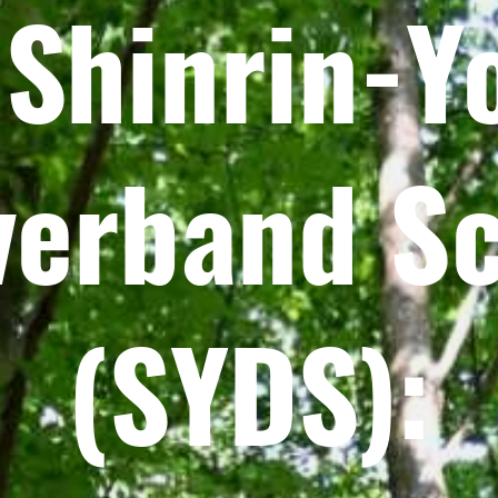
 Shinrin-Y
erband S
(SYDS):