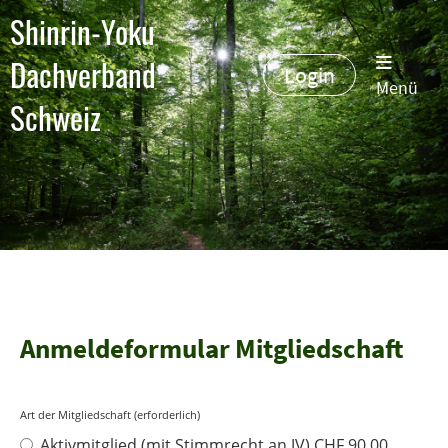
Shinrin-Yoku
Dachverband
Login
Menü
Schweiz
Anmeldeformular Mitgliedschaft
Art der Mitgliedschaft (erforderlich)
Aktivmitglied (mit Stimmrecht an JV) CHF 90.00